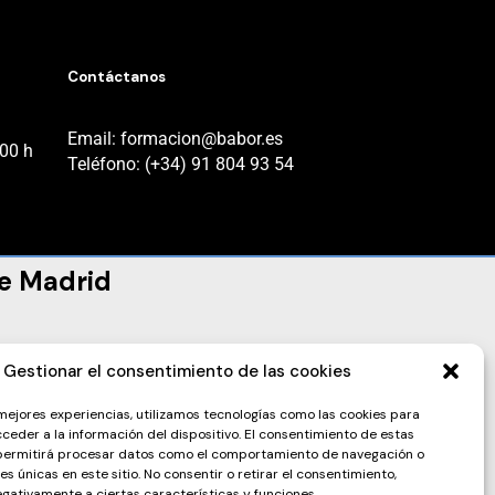
Contáctanos
Email: formacion@babor.es
:00 h
Teléfono: (+34) 91 804 93 54
e Madrid
Gestionar el consentimiento de las cookies
 mejores experiencias, utilizamos tecnologías como las cookies para
ceder a la información del dispositivo. El consentimiento de estas
 permitirá procesar datos como el comportamiento de navegación o
nes únicas en este sitio. No consentir o retirar el consentimiento,
gativamente a ciertas características y funciones.