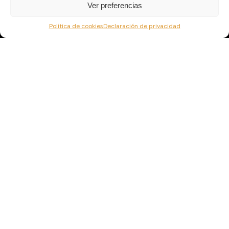
De lunes a viernes de 9:00 a 13:00 h
Ver preferencias
Política de cookies
Declaración de privacidad
Contáctanos
Email: formacion@babor.es
Teléfono: (+34) 91 804 93 54