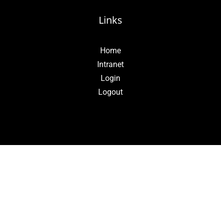
Links
Home
Intranet
Login
Logout
Ayuda Telefónica
De lunes a viernes de 9:00 a 13:00 h